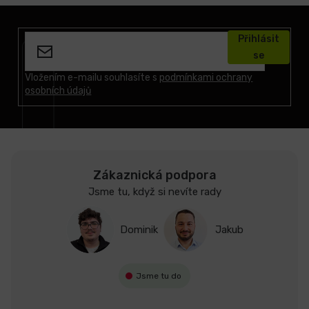
Z
á
Přihlásit
p
se
a
t
Vložením e-mailu souhlasíte s
podmínkami ochrany
osobních údajů
í
Zákaznická podpora
Jsme tu, když si nevíte rady
Dominik
Jakub
Jsme tu do