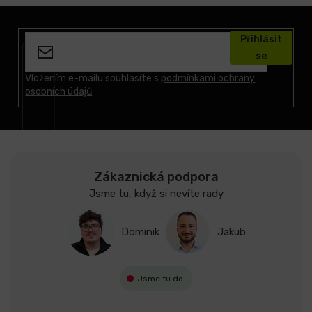
Z
á
Přihlásit
p
se
a
t
Vložením e-mailu souhlasíte s
podmínkami ochrany
osobních údajů
í
Zákaznická podpora
Jsme tu, když si nevíte rady
Dominik
Jakub
Jsme tu do