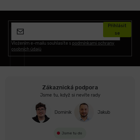
Z
á
Přihlásit
p
se
a
t
Vložením e-mailu souhlasíte s
podmínkami ochrany
osobních údajů
í
Zákaznická podpora
Jsme tu, když si nevíte rady
Dominik
Jakub
Jsme tu do