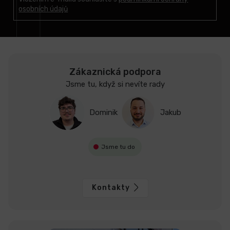
t
osobních údajů
í
Zákaznická podpora
Jsme tu, když si nevíte rady
Dominik
Jakub
Jsme tu do
Kontakty