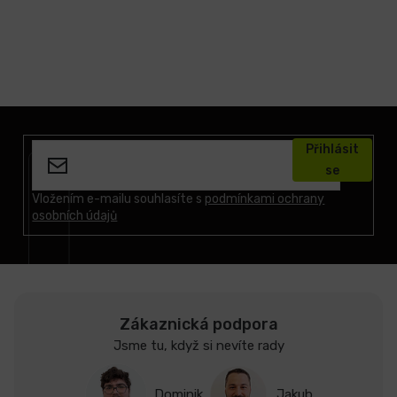
Z
á
Přihlásit
p
se
a
t
Vložením e-mailu souhlasíte s
podmínkami ochrany
osobních údajů
í
Zákaznická podpora
Jsme tu, když si nevíte rady
Dominik
Jakub