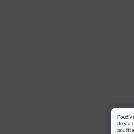
Použív
díky an
použite