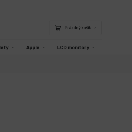
Prázdný košík
Nákupní
košík
lety
Apple
LCD monitory
Příslušens