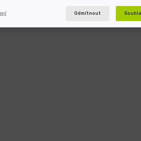
ení
Odmítnout
Souhl