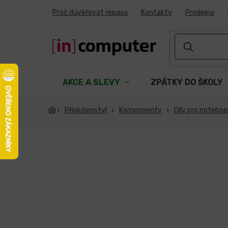
Přejít
Proč důvěřovat repasu
Kontakty
Prodejna
na
obsah
AKCE A SLEVY
ZPÁTKY DO ŠKOLY
Příslušenství
Komponenty
Díly pro notebo