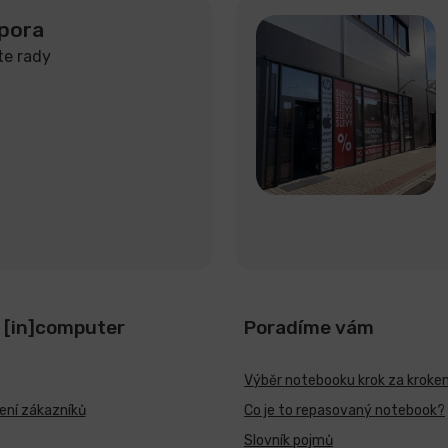
pora
te rady
 [in]computer
Poradíme vám
Výběr notebooku krok za kroke
ní zákazníků
Co je to repasovaný notebook?
Slovník pojmů