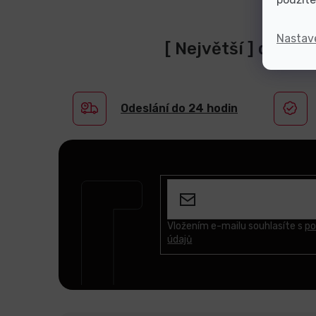
Nastav
[ Největší ] dodav
Odeslání do 24 hodin
Z
á
p
a
t
Vložením e-mailu souhlasíte s
po
údajů
í