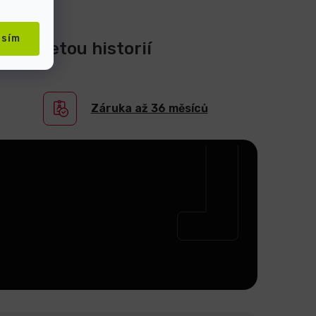
asím
0-ti letou historií
Záruka až 36 měsíců