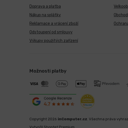
Doprava a platba
Velkoo
Nákup na splátky
Obchod
Reklamace a vrácení zboží
Ochrana
Odstoupení od smlouvy
Výkupy použitých zařízení
Možnosti platby
Copyright 2026
inComputer.cz
. Všechna práva vyhra
Vytvořil Shoptet Premium