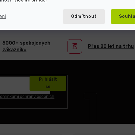
ení
Odmítnout
Souhl
atel repasované elektroniky s více než 2
5000+ spokojených
Přes 20 let na trhu
zákazníků
Přihlásit
se
dmínkami ochrany osobních