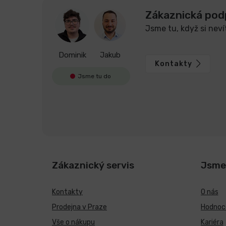
Zákaznická pod
Jsme tu, když si neví
Dominik
Jakub
Kontakty
Jsme tu do
Zákaznický servis
Jsme
Kontakty
O nás
Prodejna v Praze
Hodnoce
Vše o nákupu
Kariéra