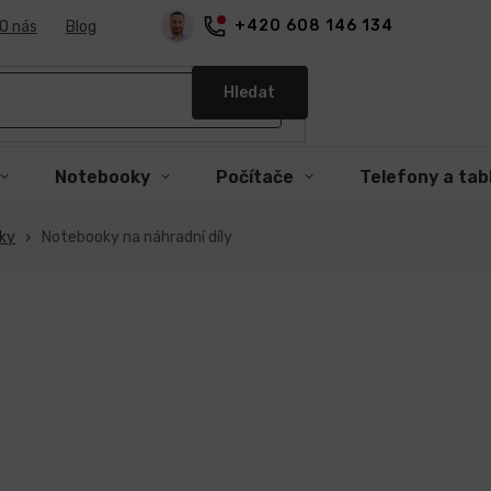
+420 608 146 134
O nás
Blog
Hledat
Notebooky
Počítače
Telefony a tab
oky
Notebooky na náhradní díly