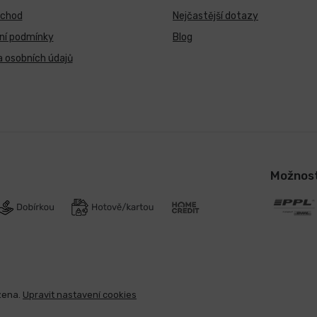
bchod
Nejčastější dotazy
ní podmínky
Blog
 osobních údajů
Možnost
zena.
Upravit nastavení cookies