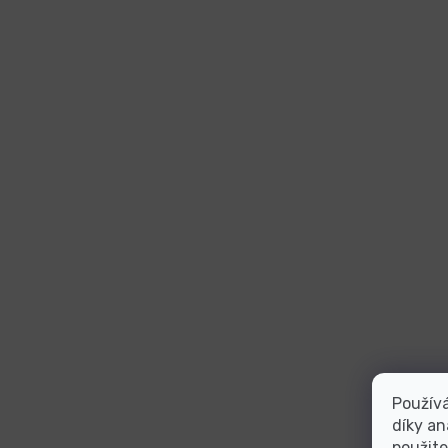
Použív
díky an
použite