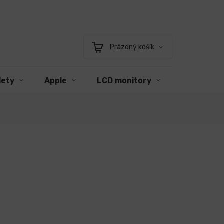
Prázdný košík
Nákupní
košík
lety
Apple
LCD monitory
Příslušens