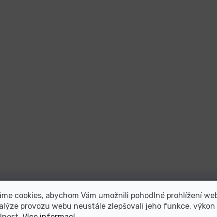
áme cookies, abychom Vám umožnili pohodlné prohlížení we
alýze provozu webu neustále zlepšovali jeho funkce, výkon
lnost.
Více informací