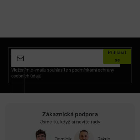
Z
á
Přihlásit
p
se
a
t
Vložením e-mailu souhlasíte s
podmínkami ochrany
osobních údajů
í
Zákaznická podpora
Jsme tu, když si nevíte rady
Dominik
Jakub