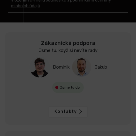
t
Vložením e-mailu souhlasíte s
podmínkami ochrany
osobních údajů
í
Zákaznická podpora
Jsme tu, když si nevíte rady
Dominik
Jakub
Jsme tu do
Kontakty