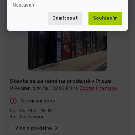
Nastavení
Odmítnout
Souhlasím
Stavte se za námi na prodejně v Praze
U Pekáren 1644/1a, 102 00 Praha.
Zobrazit na mapě
Otevírací doba:
Po - Pá: 9:00 - 18:00
So - Ne: Zavřeno
Více o prodejně