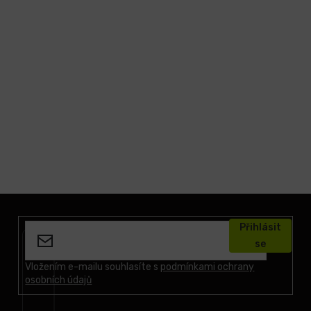
Z
á
Přihlásit
p
se
a
t
Vložením e-mailu souhlasíte s
podmínkami ochrany
osobních údajů
í