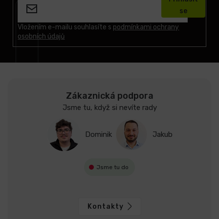
p
se
a
t
Vložením e-mailu souhlasíte s
podmínkami ochrany
osobních údajů
í
Zákaznická podpora
Jsme tu, když si nevíte rady
Dominik
Jakub
Jsme tu do
Kontakty