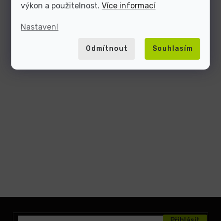
výkon a použitelnost.
Více informací
Nastavení
Odmítnout
Souhlasím
Z
á
Přihlásit