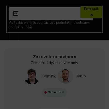
á
Přihlásit
p
se
a
t
Vložením e-mailu souhlasíte s
podmínkami ochrany
osobních údajů
í
Zákaznická podpora
Jsme tu, když si nevíte rady
Dominik
Jakub
Jsme tu do