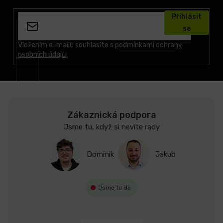
á
Přihlásit
p
se
a
t
Vložením e-mailu souhlasíte s
podmínkami ochrany
osobních údajů
í
Zákaznická podpora
Jsme tu, když si nevíte rady
Dominik
Jakub
Jsme tu do