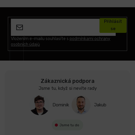
Z
á
Přihlásit
p
se
a
t
Vložením e-mailu souhlasíte s
podmínkami ochrany
osobních údajů
í
Zákaznická podpora
Jsme tu, když si nevíte rady
Dominik
Jakub
Jsme tu do