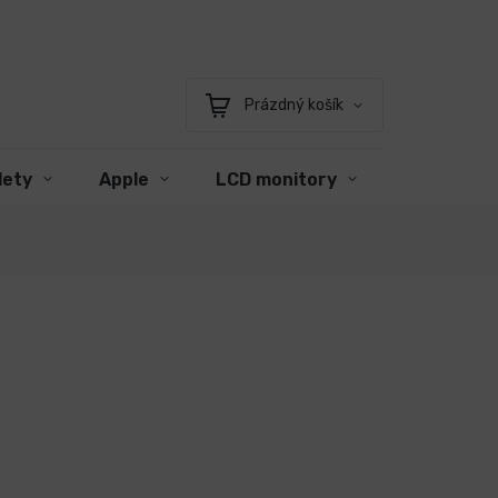
Prázdný košík
Nákupní
košík
lety
Apple
LCD monitory
Příslušens