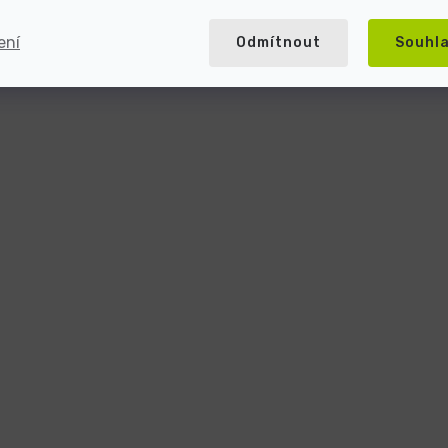
ení
Odmítnout
Souhl