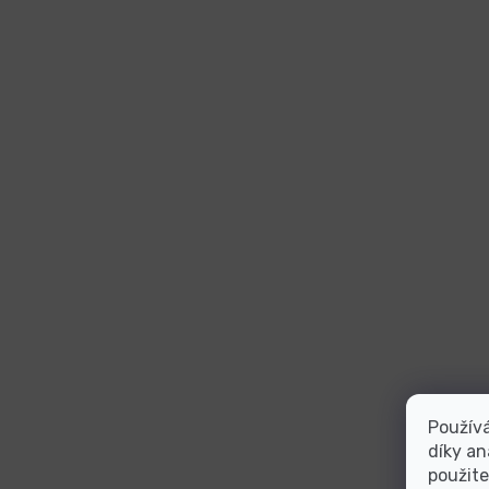
Použív
díky an
použite