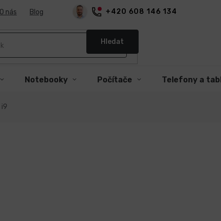
+420 608 146 134
O nás
Blog
Hledat
Notebooky
Počítače
Telefony a tab
 i9