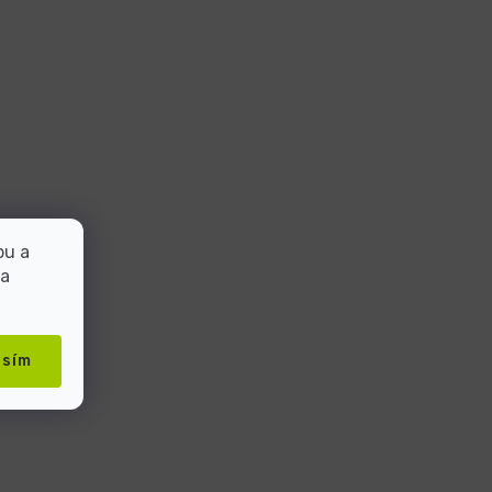
bu a
 a
asím