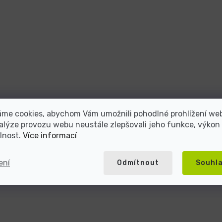
áme cookies, abychom Vám umožnili pohodlné prohlížení we
alýze provozu webu neustále zlepšovali jeho funkce, výkon
lnost.
Více informací
ení
Odmítnout
Souhl