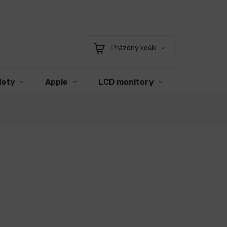
Prázdný košík
Nákupní
košík
lety
Apple
LCD monitory
Příslušens