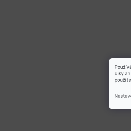
Použív
díky an
použite
Nastav