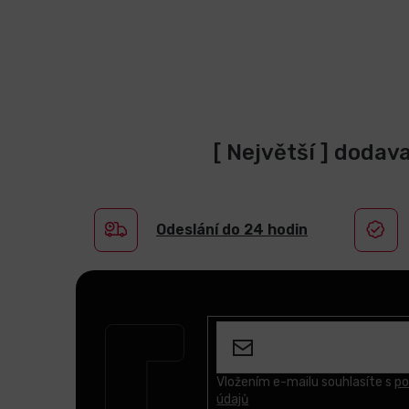
[ Největší ] dodav
Odeslání do 24 hodin
Z
á
p
a
t
Vložením e-mailu souhlasíte s
po
údajů