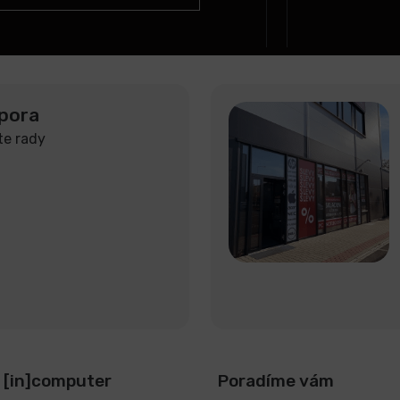
pora
te rady
 [in]computer
Poradíme vám