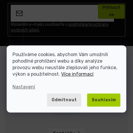
á
Přihlásit
p
se
a
t
Vložením e-mailu souhlasíte s
podmínkami ochrany
osobních údajů
í
Používáme cookies, abychom Vám umožnili
pohodlné prohlížení webu a díky analýze
Zákaznická podpora
provozu webu neustále zlepšovali jeho funkce,
Jsme tu, když si nevíte rady
výkon a použitelnost.
Více informací
Nastavení
Dominik
Jakub
Odmítnout
Souhlasím
Jsme tu do