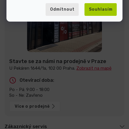
Odmítnout
Souhlasím
Stavte se za námi na prodejně v Praze
U Pekáren 1644/1a, 102 00 Praha.
Zobrazit na mapě
Otevírací doba:
Po - Pá: 9:00 - 18:00
So - Ne: Zavřeno
Více o prodejně
Zákaznický servis