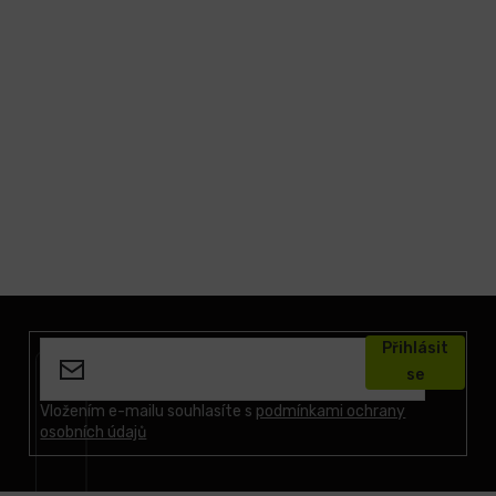
LCD
monitory
Příslušenství
Značky
Z
á
Přihlásit
p
se
a
t
Vložením e-mailu souhlasíte s
podmínkami ochrany
osobních údajů
í