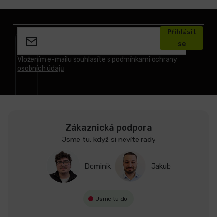
Z
á
Přihlásit
p
se
a
t
Vložením e-mailu souhlasíte s
podmínkami ochrany
osobních údajů
í
Zákaznická podpora
Jsme tu, když si nevíte rady
Dominik
Jakub
Jsme tu do