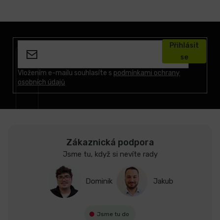
Z
á
Přihlásit
p
se
a
t
Vložením e-mailu souhlasíte s
podmínkami ochrany
osobních údajů
í
Zákaznická podpora
Jsme tu, když si nevíte rady
Dominik
Jakub
Jsme tu do