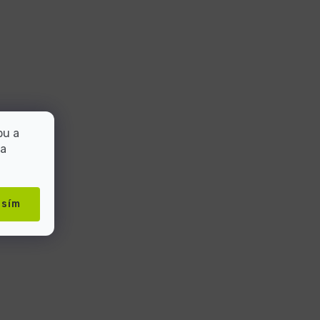
bu a
 a
asím