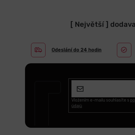
[ Největší ] dodav
Odeslání do 24 hodin
Z
á
p
a
t
Vložením e-mailu souhlasíte s
po
údajů
í