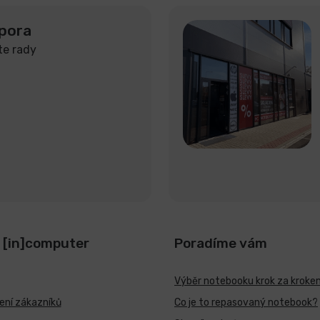
pora
te rady
 [in]computer
Poradíme vám
Výběr notebooku krok za kroke
ní zákazníků
Co je to repasovaný notebook?