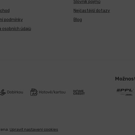
Slovník pojmů
bchod
Nejčastější dotazy
ní podmínky
Blog
 osobních údajů
Možnost
zena.
Upravit nastavení cookies