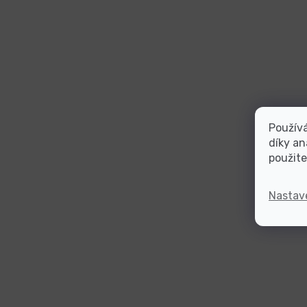
Použív
díky an
použite
Nastav