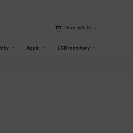
Prázdný košík
Nákupní
košík
lety
Apple
LCD monitory
Příslušens