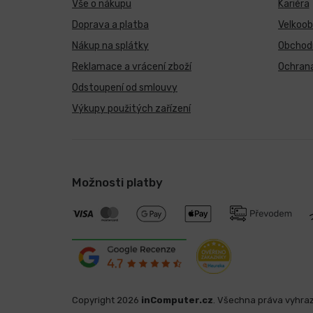
Vše o nákupu
Kariéra
Doprava a platba
Velkoo
Nákup na splátky
Obchod
Reklamace a vrácení zboží
Ochrana
Odstoupení od smlouvy
Výkupy použitých zařízení
Možnosti platby
Copyright 2026
inComputer.cz
. Všechna práva vyhra