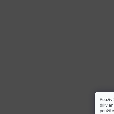
Použív
díky an
použite