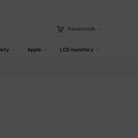
Prázdný košík
Nákupní
košík
lety
Apple
LCD monitory
Příslušens