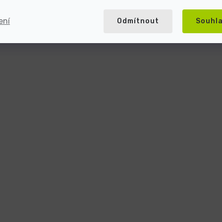
ení
Odmítnout
Souhl