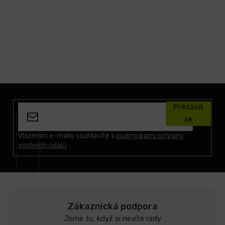
Z
á
Přihlásit
p
se
a
t
Vložením e-mailu souhlasíte s
podmínkami ochrany
osobních údajů
í
Zákaznická podpora
Jsme tu, když si nevíte rady