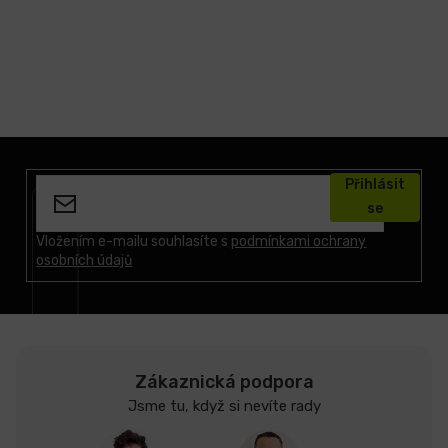
Z
á
Přihlásit
p
se
a
t
Vložením e-mailu souhlasíte s
podmínkami ochrany
osobních údajů
í
Zákaznická podpora
Jsme tu, když si nevíte rady