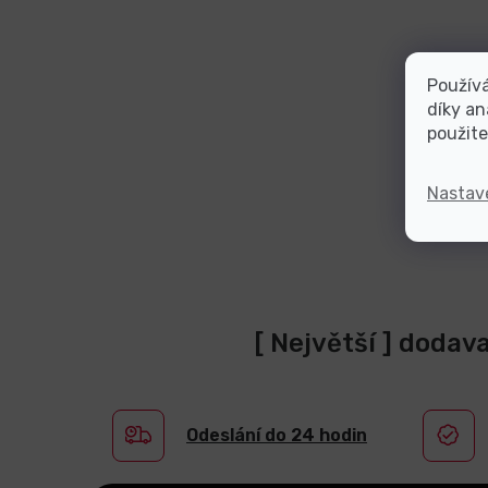
Použív
díky an
použite
Nastav
[ Největší ] dodav
Odeslání do 24 hodin