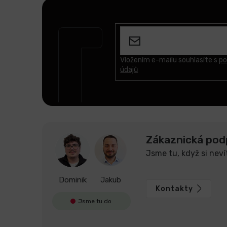
Z
á
p
a
t
Vložením e-mailu souhlasíte s
po
údajů
í
Zákaznická pod
Jsme tu, když si neví
Dominik
Jakub
Kontakty
Jsme tu do