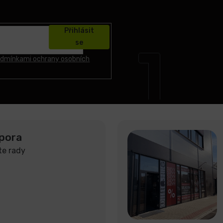
Přihlásit
se
dmínkami ochrany osobních
pora
te rady