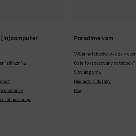
 [in]computer
Poradíme vám
Výběr notebooku krok za kroke
ní zákazníků
Co je to repasovaný notebook?
Slovník pojmů
bchod
Nejčastější dotazy
ní podmínky
Blog
 osobních údajů