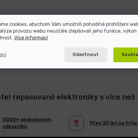
áme cookies, abychom Vám umožnili pohodlné prohlížení we
alýze provozu webu neustále zlepšovali jeho funkce, výkon
lnost.
Více informací
ení
Odmítnout
Souhl
atel repasované elektroniky s více než 2
5000+ spokojených
Přes 20 let na trhu
zákazníků