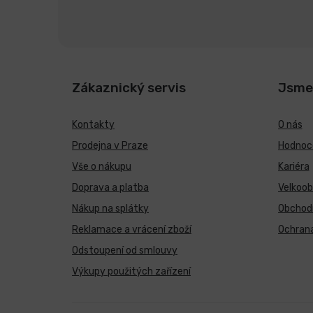
Zákaznický servis
Jsme
Kontakty
O nás
Prodejna v Praze
Hodnoce
Vše o nákupu
Kariéra
Doprava a platba
Velkoo
Nákup na splátky
Obchod
Reklamace a vrácení zboží
Ochrana
Odstoupení od smlouvy
Výkupy použitých zařízení