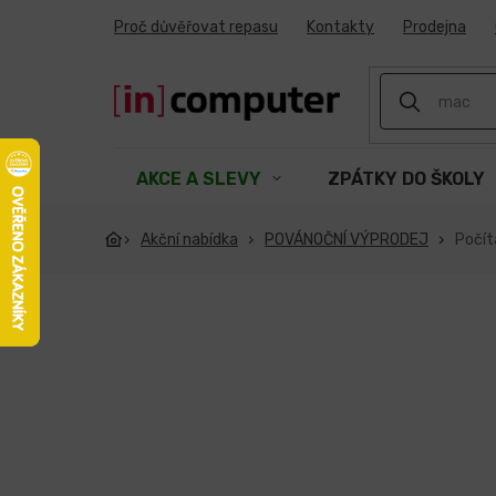
Přejít
Proč důvěřovat repasu
Kontakty
Prodejna
na
obsah
AKCE A SLEVY
ZPÁTKY DO ŠKOLY
Akční nabídka
POVÁNOČNÍ VÝPRODEJ
Počít