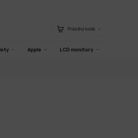
Prázdný košík
Nákupní
košík
lety
Apple
LCD monitory
Příslušens