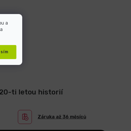
bu a
 a
asím
0-ti letou historií
Záruka až 36 měsíců