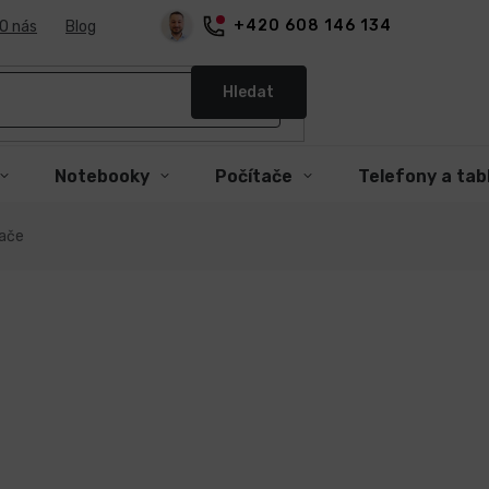
+420 608 146 134
O nás
Blog
Hledat
Notebooky
Počítače
Telefony a tab
ače