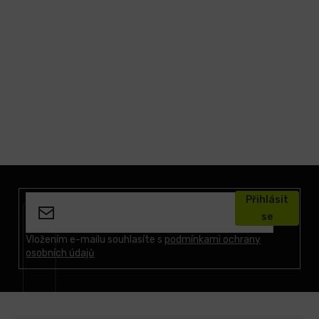
Z
á
Přihlásit
p
se
a
t
Vložením e-mailu souhlasíte s
podmínkami ochrany
osobních údajů
í