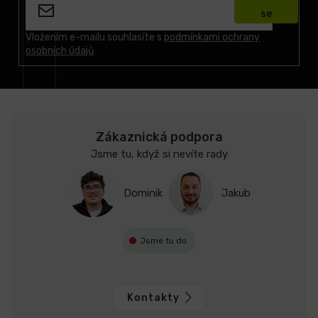
p
se
a
t
Vložením e-mailu souhlasíte s
podmínkami ochrany
osobních údajů
í
Zákaznická podpora
Jsme tu, když si nevíte rady
Dominik
Jakub
Jsme tu do
Kontakty