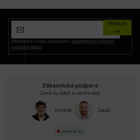
Z
á
Přihlásit
p
se
a
t
Vložením e-mailu souhlasíte s
podmínkami ochrany
osobních údajů
í
Zákaznická podpora
Jsme tu, když si nevíte rady
Dominik
Jakub
Jsme tu do