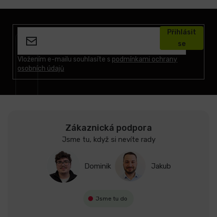
Z
á
Přihlásit
p
se
a
t
Vložením e-mailu souhlasíte s
podmínkami ochrany
osobních údajů
í
Zákaznická podpora
Jsme tu, když si nevíte rady
Dominik
Jakub
Jsme tu do