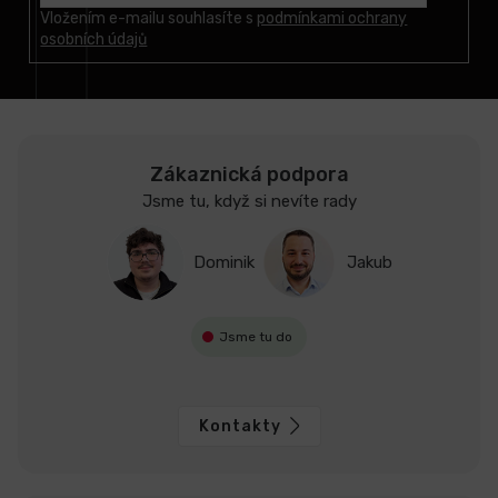
t
Vložením e-mailu souhlasíte s
podmínkami ochrany
osobních údajů
í
Zákaznická podpora
Jsme tu, když si nevíte rady
Dominik
Jakub
Jsme tu do
Kontakty