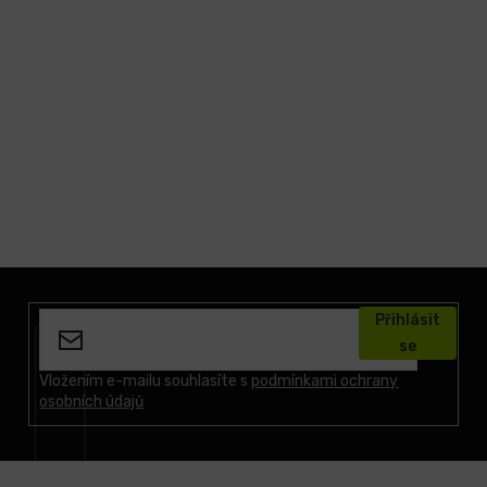
Z
á
Přihlásit
p
se
a
t
Vložením e-mailu souhlasíte s
podmínkami ochrany
osobních údajů
í