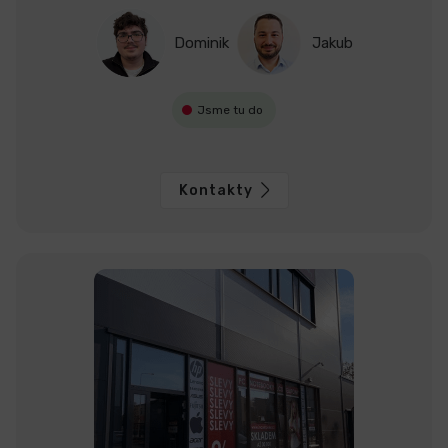
ý
p
Dominik
Jakub
i
s
u
Jsme tu do
Kontakty