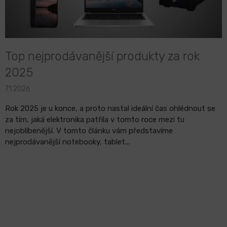
k
ů
LCD
monitory
Top nejprodávanější produkty za rok
Příslušenství
2025
7.1.2026
Značky
Rok 2025 je u konce, a proto nastal ideální čas ohlédnout se
za tím, jaká elektronika patřila v tomto roce mezi tu
nejoblíbenější. V tomto článku vám představíme
nejprodávanější notebooky, tablet...