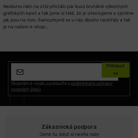
Nedávno nám na stůl přistálo pár kusů brutálně výkonných
grafických karet a tak jsme si řekli, že je otestujeme a zjistíme
jak jsou na tom. Samozřejmě se u nás dlouho neohřály a tak
je na našem e-shop...
O
v
Z
l
á
á
Přihlásit
p
d
se
a
a
t
Vložením e-mailu souhlasíte s
podmínkami ochrany
c
osobních údajů
í
í
p
r
v
k
y
Zákaznická podpora
v
Jsme tu, když si nevíte rady