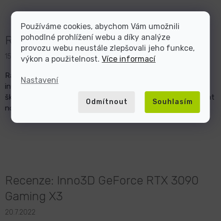
Používáme cookies, abychom Vám umožnili
pohodlné prohlížení webu a díky analýze
Recenze - Dell Alienware R4 a R3
provozu webu neustále zlepšovali jeho funkce,
15.12.2022
výkon a použitelnost.
Více informací
Rádi přispíváme na dobrou věc, proto je naše společnost
Nastavení
inComputer dlouhodobým partnerem Střední průmyslové
školy a Obchodní akademie v Bruntále, která se nebojí přijímat
Odmítnout
Souhlasím
nové výzvy a je dokonalým pří...
Recenze: Inno3D GeForce RTX 3090
Gaming X3
20.7.2022