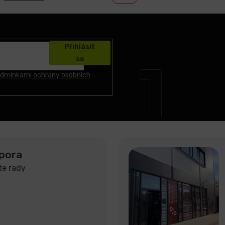
Přihlásit
se
dmínkami ochrany osobních
pora
te rady