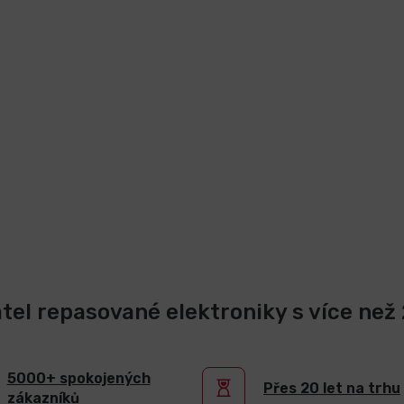
atel repasované elektroniky s více než 2
5000+ spokojených
Přes 20 let na trhu
zákazníků