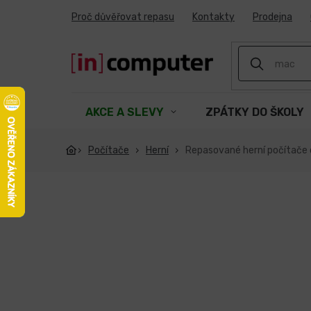
Přejít
Proč důvěřovat repasu
Kontakty
Prodejna
na
obsah
AKCE A SLEVY
ZPÁTKY DO ŠKOLY
Počítače
Herní
Repasované herní počítače 