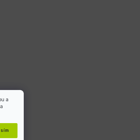
bu a
 a
asím