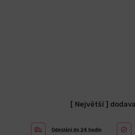
[ Největší ] dodav
Odeslání do 24 hodin