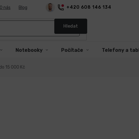
+420 608 146 134
O nás
Blog
Hledat
Notebooky
Počítače
Telefony a tab
do 15 000 Kč