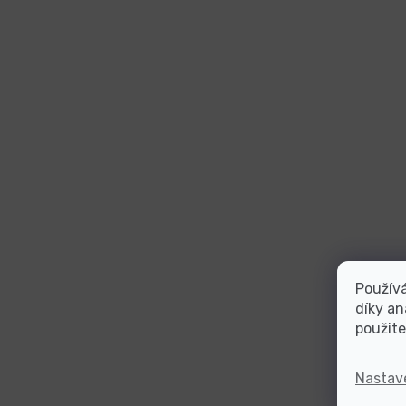
Použív
díky an
použite
Nastav