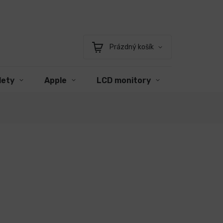
Prázdný košík
Nákupní
košík
lety
Apple
LCD monitory
Příslušens