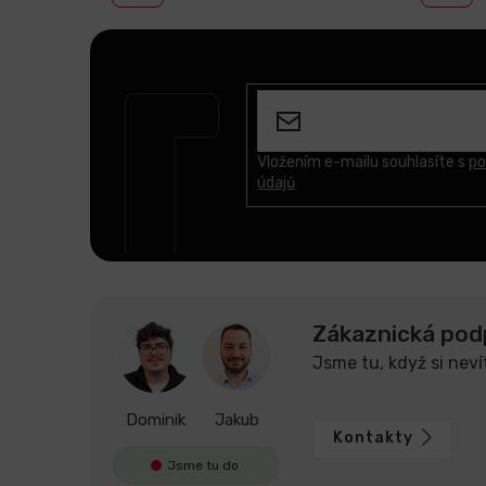
Z
á
p
a
t
Vložením e-mailu souhlasíte s
po
údajů
í
Zákaznická pod
Jsme tu, když si neví
Dominik
Jakub
Kontakty
Jsme tu do