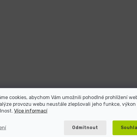
áme cookies, abychom Vám umožnili pohodlné prohlížení we
alýze provozu webu neustále zlepšovali jeho funkce, výkon
lnost.
Více informací
ení
Odmítnout
Souhl