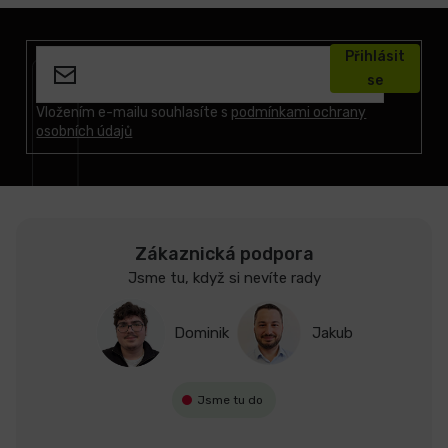
Z
á
Přihlásit
p
se
a
t
Vložením e-mailu souhlasíte s
podmínkami ochrany
osobních údajů
í
Zákaznická podpora
Jsme tu, když si nevíte rady
Dominik
Jakub
Jsme tu do