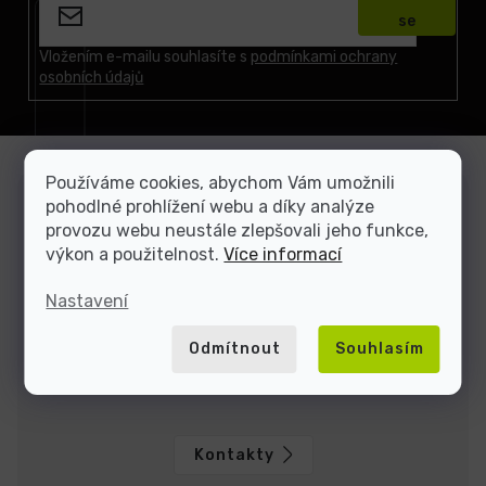
p
se
a
t
Vložením e-mailu souhlasíte s
podmínkami ochrany
osobních údajů
í
Používáme cookies, abychom Vám umožnili
pohodlné prohlížení webu a díky analýze
Zákaznická podpora
provozu webu neustále zlepšovali jeho funkce,
Jsme tu, když si nevíte rady
výkon a použitelnost.
Více informací
Dominik
Jakub
Nastavení
Odmítnout
Souhlasím
Jsme tu do
Kontakty