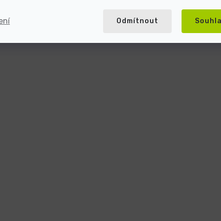
ení
Odmítnout
Souhl