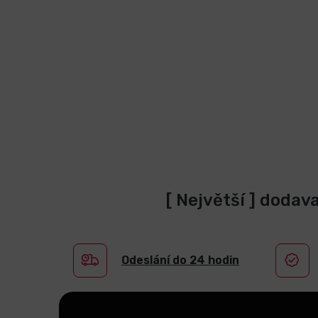
[ Největší ] dodav
Odeslání do 24 hodin
Z