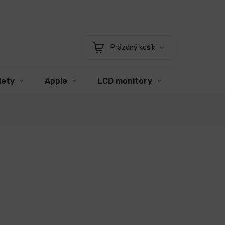
Prázdný košík
Nákupní
košík
lety
Apple
LCD monitory
Příslušens