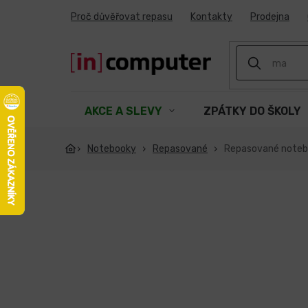
Přejít
Proč důvěřovat repasu
Kontakty
Prodejna
na
obsah
AKCE A SLEVY
ZPÁTKY DO ŠKOLY
Notebooky
Repasované
Repasované noteb