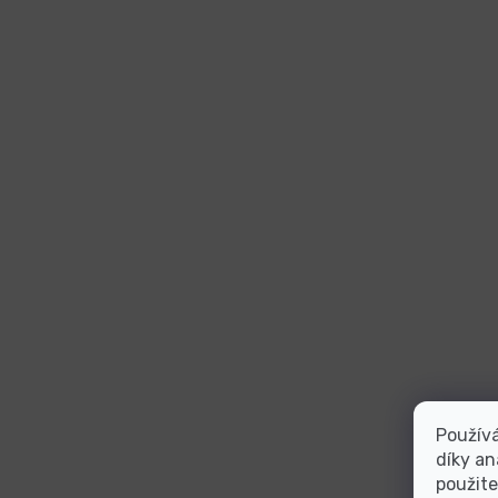
Použív
díky an
použite