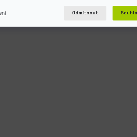
ení
Odmítnout
Souhl