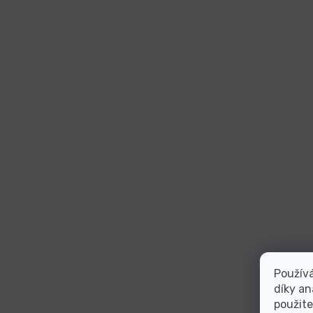
Použív
díky an
použite