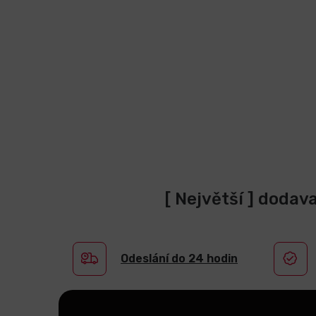
[ Největší ] dodav
Odeslání do 24 hodin
Z