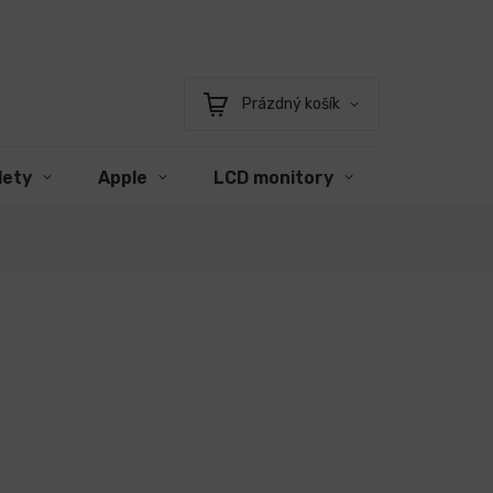
Prázdný košík
Nákupní
košík
lety
Apple
LCD monitory
Příslušens