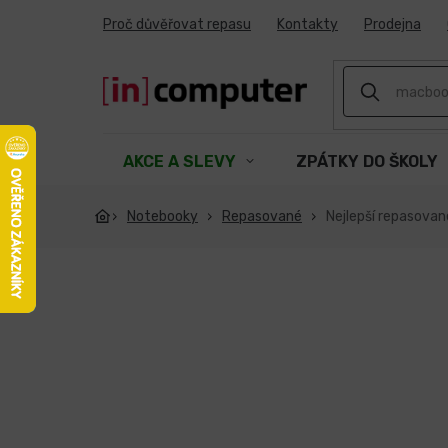
Přejít
Proč důvěřovat repasu
Kontakty
Prodejna
na
obsah
AKCE A SLEVY
ZPÁTKY DO ŠKOLY
Notebooky
Repasované
Nejlepší repasova