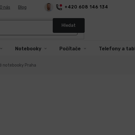
+420 608 146 134
O nás
Blog
Hledat
Notebooky
Počítače
Telefony a tab
né notebooky Praha