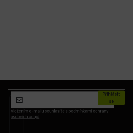
Z
á
Přihlásit
p
se
a
t
Vložením e-mailu souhlasíte s
podmínkami ochrany
osobních údajů
í