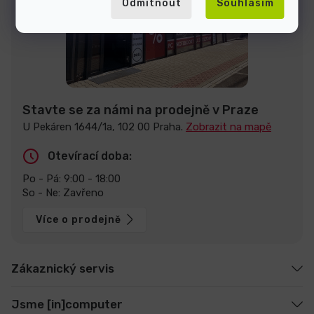
Odmítnout
Souhlasím
Stavte se za námi na prodejně v Praze
U Pekáren 1644/1a, 102 00 Praha.
Zobrazit na mapě
Otevírací doba:
Po - Pá: 9:00 - 18:00
So - Ne: Zavřeno
Více o prodejně
Zákaznický servis
Jsme [in]computer