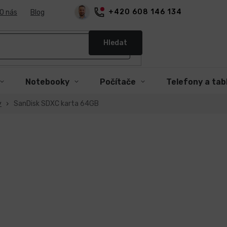
+420 608 146 134
O nás
Blog
Hledat
Notebooky
Počítače
Telefony a tab
y
SanDisk SDXC karta 64GB