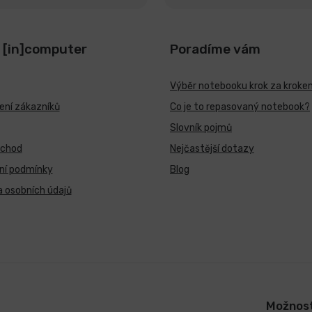
 [in]computer
Poradíme vám
Výběr notebooku krok za kroke
ní zákazníků
Co je to repasovaný notebook?
Slovník pojmů
bchod
Nejčastější dotazy
ní podmínky
Blog
 osobních údajů
Možnost