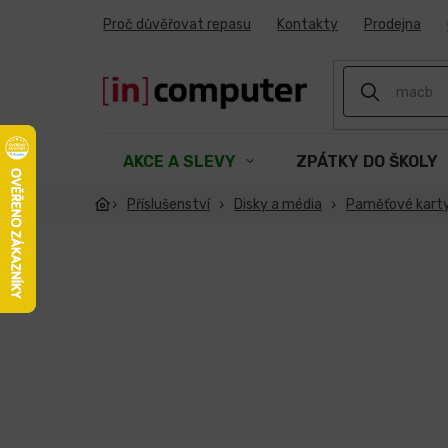
Přejít
Proč důvěřovat repasu
Kontakty
Prodejna
na
obsah
AKCE A SLEVY
ZPÁTKY DO ŠKOLY
Příslušenství
Disky a média
Paměťové kart