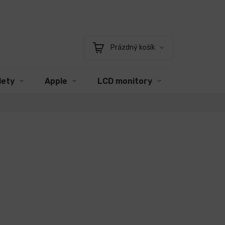
Prázdný košík
Nákupní
košík
lety
Apple
LCD monitory
Příslušens