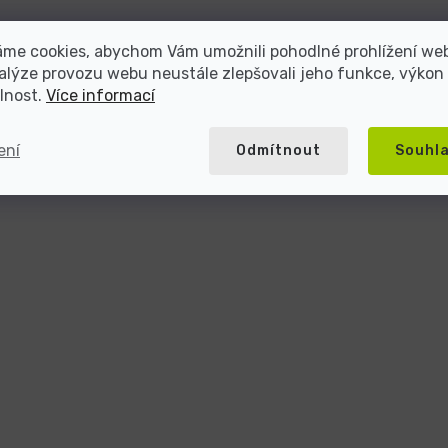
áme cookies, abychom Vám umožnili pohodlné prohlížení we
alýze provozu webu neustále zlepšovali jeho funkce, výkon
lnost.
Více informací
ení
Odmítnout
Souhl