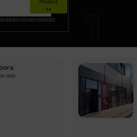
Přihlásit
se
dmínkami ochrany osobních
pora
te rady