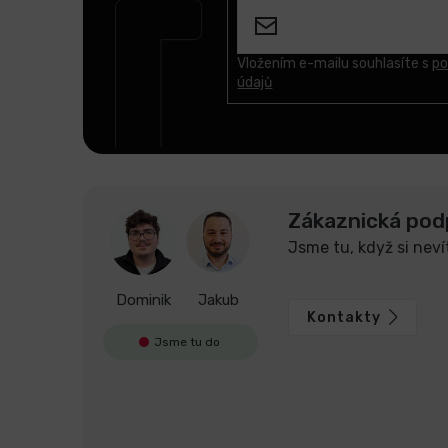
p
a
t
Vložením e-mailu souhlasíte s
po
údajů
í
Zákaznická pod
Jsme tu, když si neví
Dominik
Jakub
Kontakty
Jsme tu do