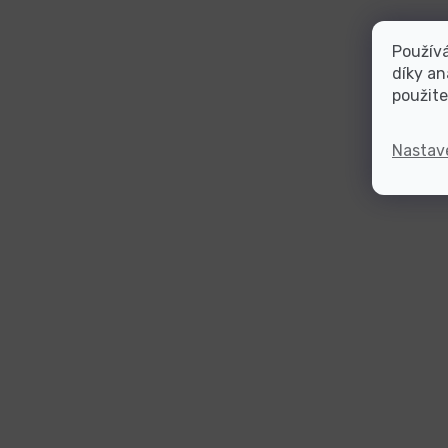
Použív
díky an
použite
Nastav