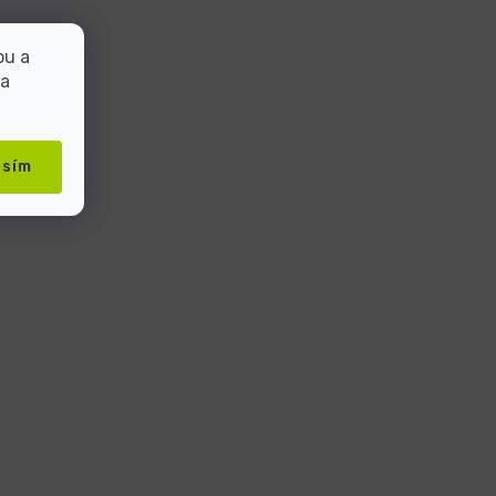
bu a
 a
asím