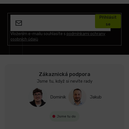
Z
á
Přihlásit
p
se
a
t
Vložením e-mailu souhlasíte s
podmínkami ochrany
osobních údajů
í
Zákaznická podpora
Jsme tu, když si nevíte rady
Dominik
Jakub
Jsme tu do