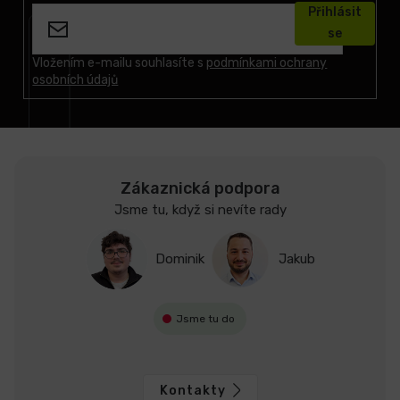
á
Přihlásit
p
se
a
t
Vložením e-mailu souhlasíte s
podmínkami ochrany
osobních údajů
í
Zákaznická podpora
Jsme tu, když si nevíte rady
Dominik
Jakub
Jsme tu do
Kontakty