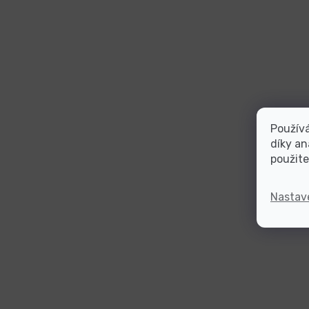
Použív
díky an
použite
Nastav