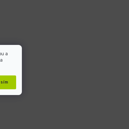
bu a
 a
asím