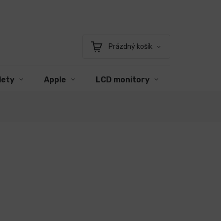
Prázdný košík
Nákupní
košík
lety
Apple
LCD monitory
Příslušens