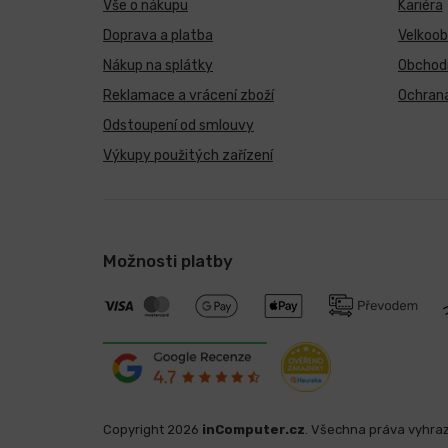
Vše o nákupu
Kariéra
Doprava a platba
Velkoo
Nákup na splátky
Obchod
Reklamace a vrácení zboží
Ochrana
Odstoupení od smlouvy
Výkupy použitých zařízení
Možnosti platby
Copyright 2026
inComputer.cz
. Všechna práva vyhra