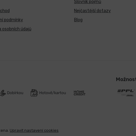
Slovník pojmů
bchod
Nejčastější dotazy
ní podmínky
Blog
 osobních údajů
Možnost
zena.
Upravit nastavení cookies