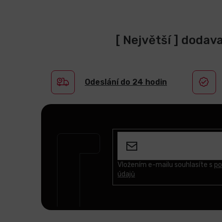
[ Největší ] dodav
Odeslání do 24 hodin
Z
á
p
a
t
Vložením e-mailu souhlasíte s
po
údajů
í