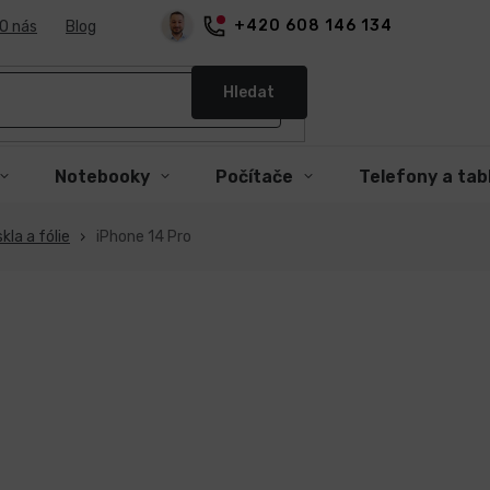
+420 608 146 134
O nás
Blog
Hledat
Notebooky
Počítače
Telefony a tab
kla a fólie
iPhone 14 Pro