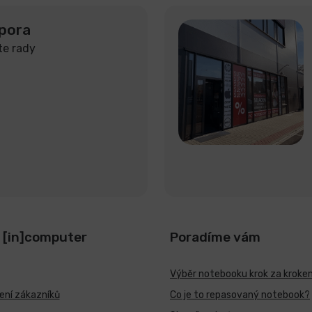
pora
te rady
 [in]computer
Poradíme vám
Výběr notebooku krok za kroke
ní zákazníků
Co je to repasovaný notebook?