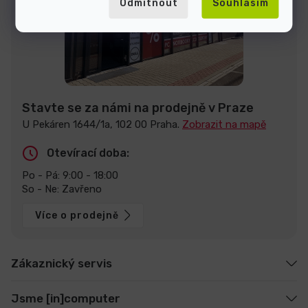
Odmítnout
Souhlasím
Stavte se za námi na prodejně v Praze
U Pekáren 1644/1a, 102 00 Praha.
Zobrazit na mapě
Otevírací doba:
Po - Pá: 9:00 - 18:00
So - Ne: Zavřeno
Více o prodejně
Zákaznický servis
Jsme [in]computer