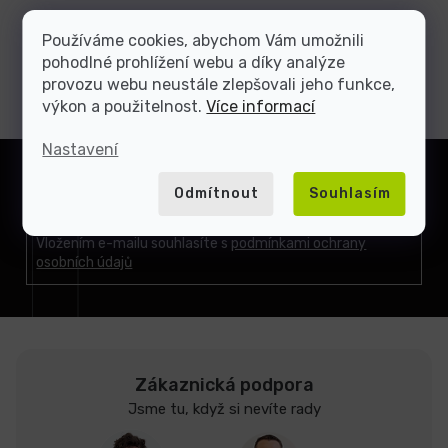
Používáme cookies, abychom Vám umožnili
pohodlné prohlížení webu a díky analýze
provozu webu neustále zlepšovali jeho funkce,
výkon a použitelnost.
Více informací
Z
Nastavení
á
Přihlásit
p
Odmítnout
Souhlasím
se
a
t
Vložením e-mailu souhlasíte s
podmínkami ochrany
osobních údajů
í
Zákaznická podpora
Jsme tu, když si nevíte rady