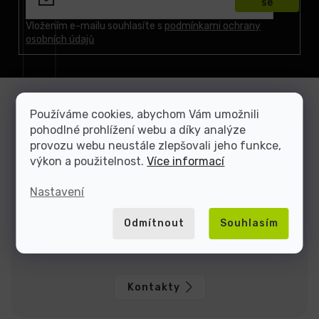
se
a
t
Vložením e-mailu souhlasíte s
podmínkami ochrany
osobních údajů
í
Používáme cookies, abychom Vám umožnili
Zákaznická podpora
pohodlné prohlížení webu a díky analýze
Jsme tu, když si nevíte rady
provozu webu neustále zlepšovali jeho funkce,
výkon a použitelnost.
Více informací
Dominik
Jakub
Nastavení
Odmítnout
Souhlasím
Jsme tu do
Kontakty