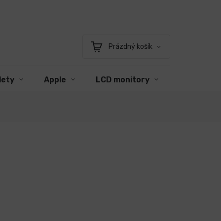
Prázdný košík
Nákupní
košík
lety
Apple
LCD monitory
Příslušens