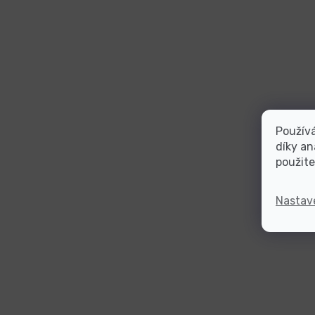
Použív
díky an
použite
Nastav