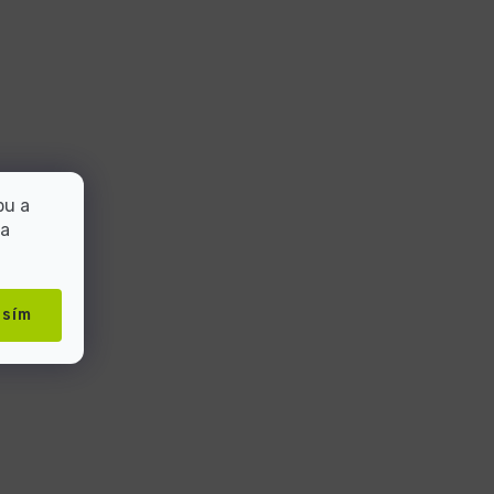
bu a
 a
asím