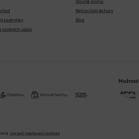
Slovník pojmů
bchod
Nejčastější dotazy
ní podmínky
Blog
 osobních údajů
Možnost
zena.
Upravit nastavení cookies