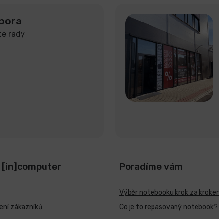
pora
te rady
 [in]computer
Poradíme vám
Výběr notebooku krok za kroke
ní zákazníků
Co je to repasovaný notebook?