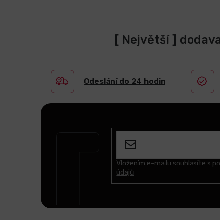
[ Největší ] dodav
Odeslání do 24 hodin
Z
á
p
a
t
Vložením e-mailu souhlasíte s
po
údajů
í