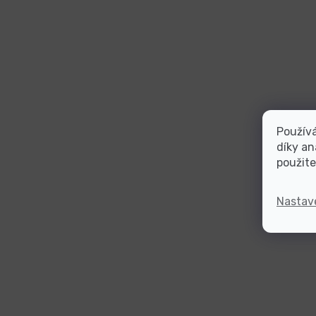
Použív
díky an
použite
Nastav