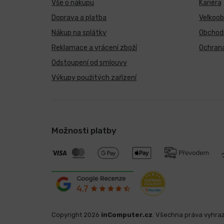
Vše o nákupu
Kariéra
Doprava a platba
Velkoo
Nákup na splátky
Obchod
Reklamace a vrácení zboží
Ochrana
Odstoupení od smlouvy
Výkupy použitých zařízení
Možnosti platby
Copyright 2026
inComputer.cz
. Všechna práva vyhra