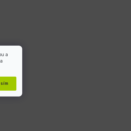
bu a
 a
asím