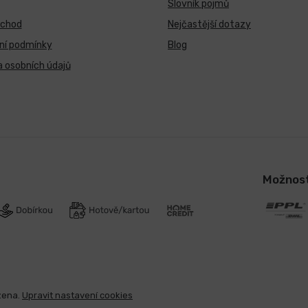
Slovník pojmů
bchod
Nejčastější dotazy
ní podmínky
Blog
 osobních údajů
Možnost
zena.
Upravit nastavení cookies