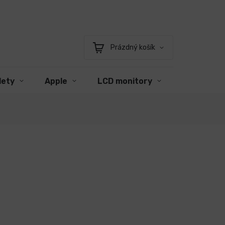
Prázdný košík
Nákupní
košík
lety
Apple
LCD monitory
Příslušens