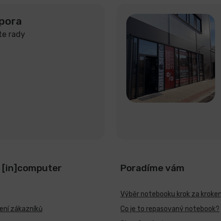
pora
te rady
 [in]computer
Poradíme vám
Výběr notebooku krok za kroke
ní zákazníků
Co je to repasovaný notebook?