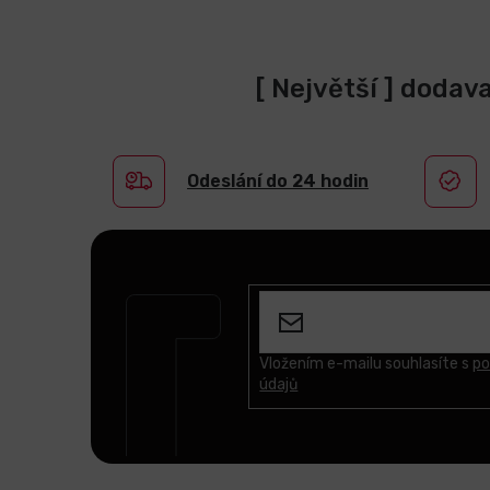
[ Největší ] dodav
Odeslání do 24 hodin
Z
á
p
a
t
Vložením e-mailu souhlasíte s
po
údajů
í