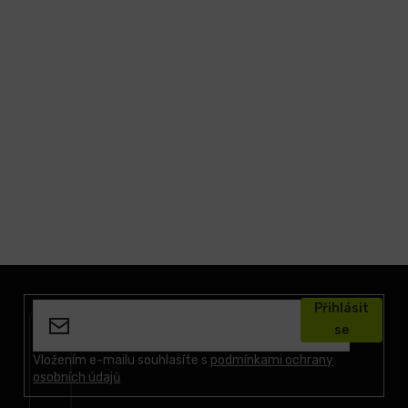
Z
á
Přihlásit
p
se
a
t
Vložením e-mailu souhlasíte s
podmínkami ochrany
osobních údajů
í